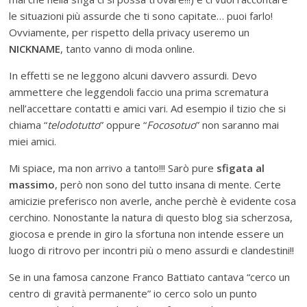
le situazioni più assurde che ti sono capitate… puoi farlo!
Ovviamente, per rispetto della privacy useremo un
NICKNAME
, tanto vanno di moda online.
In effetti se ne leggono alcuni davvero assurdi. Devo
ammettere che leggendoli faccio una prima scrematura
nell’accettare contatti e amici vari. Ad esempio il tizio che si
chiama “
telodotutto
” oppure “
Focosotuo
” non saranno mai
miei amici.
Mi spiace, ma non arrivo a tanto!!! Sarò pure
sfigata al
massimo
, però non sono del tutto insana di mente. Certe
amicizie preferisco non averle, anche perchè è evidente cosa
cerchino. Nonostante la natura di questo blog sia scherzosa,
giocosa e prende in giro la sfortuna non intende essere un
luogo di ritrovo per incontri più o meno assurdi e clandestini!!
Se in una famosa canzone Franco Battiato cantava “cerco un
centro di gravità permanente” io cerco solo un punto