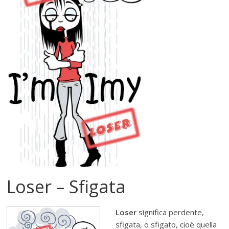
Loser – Sfigata
Loser
significa perdente,
sfigata, o sfigato, cioè quella