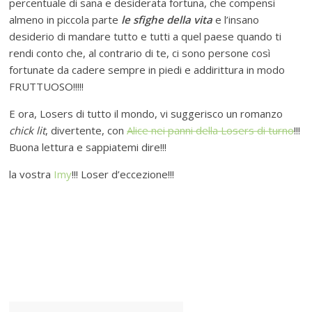
percentuale di sana e desiderata fortuna, che compensi
almeno in piccola parte
le sfighe della vita
e l’insano
desiderio di mandare tutto e tutti a quel paese quando ti
rendi conto che, al contrario di te, ci sono persone così
fortunate da cadere sempre in piedi e addirittura in modo
FRUTTUOSO!!!!!
E ora, Losers di tutto il mondo, vi suggerisco un romanzo
chick lit
, divertente, con
Alice nei panni della Losers di turno
!!!
Buona lettura e sappiatemi dire!!!
la vostra
Imy
!!! Loser d’eccezione!!!