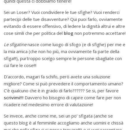
quindi questa ci dobbiamo tenere!
Sei un Loser? Vuoi condividere le tue sfighe? Vuoi renderci
partecipi delle tue disavventure? Qui puoi farlo, ovviamente
evitando di essere offensivo, di ledere la dignità altrui e altre
cose simili che per politica del
blog
non potremmo accettare!
Le sfigatine
nasce come luogo di sfogo (e di sfighe) per me e
la mia amica (che non ho più, ma ovviamente fa parte della
sfiga!!!), purtroppo scelgo sempre le persone sbagliate con
cui fare le cose!!!
D’accordo, magari fa schifo, però avete una soluzione
migliore? Come si può prevedere il comportamento umano?
C’è qualcuno che è in grado di farlo?????? Se si, per favore
scrivimi
!!!! Davvero ho bisogno di capire come fare per non
ricadere nel medesimo errore di valutazione!
Se invece, anche come me, sei un po’ sfigata (anche se
questo blog è al femminile accogliamo anche uomini e chissà
mai che nella sfiga ci si possa trovare!!!) e ci vuoi raccontare