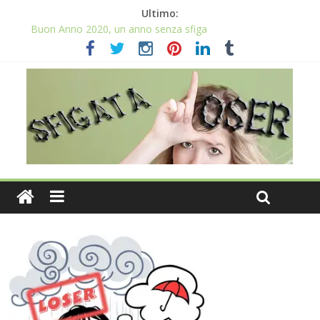
Ultimo:
Buon Anno 2020, un anno senza sfiga
Come gestire la fortuna ai giochi
Qual è il numero più sfortunato? Info e curiosità nel post
La sfortuna mi perseguita anche con la spesa
Il 2020 anno bisestile porta sfortuna davvero?