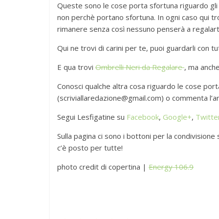
Queste sono le cose porta sfortuna riguardo gli
non perchè portano sfortuna. In ogni caso qui tro
rimanere senza così nessuno penserà a regalarteli!
Qui ne trovi di carini per te, puoi guardarli con t
E qua trovi
Ombrelli Neri da Regalare
, ma anche
Conosci qualche altra cosa riguardo le cose porta
(scriviallaredazione@gmail.com) o commenta l’art
Segui Lesfigatine su
Facebook
,
Google+
,
Twitte
Sulla pagina ci sono i bottoni per la condivisione s
c’è posto per tutte!
photo credit di copertina |
Energy 106.9