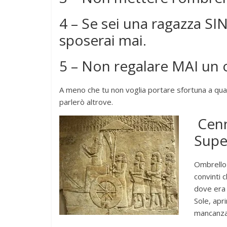
4 – Se sei una ragazza SIN
sposerai mai.
5 – Non regalare MAI un
A meno che tu non voglia portare sfortuna a qualc
parlerò altrove.
Cenn
Supe
Ombrello 
convinti c
dove era 
Sole, apr
mancanza 