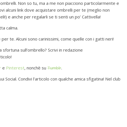
 ombrelli. Non so tu, ma a me non piacciono particolarmente e
vi alcuni link dove acquistare ombrelli per te (meglio non
) e anche per regalarli se ti senti un po’ Cattivella!
utta calma.
 per te. Alcuni sono carinissimi, come quelle con i gatti neri!
 sfortuna sull’ombrello? Scrivi in redazione
icolo!
r
e
Pinterest
, nonchè su
Tumblr
.
ui Social. Condivi l’articolo con qualche amica sfigatina! Nel club