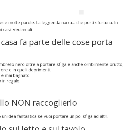
ese molte parole. La leggenda narra… che porti sfortuna. In
i casi. Vediamoli
 casa fa parte delle cose porta
brello nero oltre a portare sfiga è anche orribilmente brutto,
rore e in quelli deprimenti.
i è mai bagnato.
 in regalo.
ello NON raccoglierlo
 un’idea fantastica se vuoi portare un po’ sfiga ad altri.
o sul letto e sul tavolo