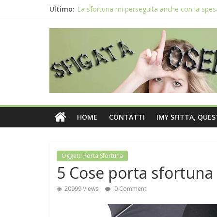
Ultimo:
La sfortuna mi perseguita anche con la spes
Il 2020 anno bisestile porta sfortuna davver
Buon Anno 2020, un anno senza sfiga
Come gestire la fortuna ai giochi
Qual è il numero più sfortunato? Info e curio
HOME
CONTATTI
IMY SFITTA, QUE
Oggetti Porta Sfortuna
5 Cose porta sfortuna 
20999 Views
0 Commenti