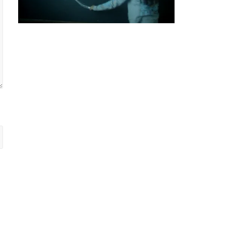
00:00
/
01:04