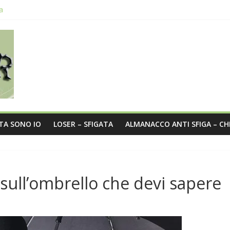
a
o?
sità nel post
STA SONO IO
LOSER – SFIGATA
ALMANACCO ANTI SFIGA – CH
sull’ombrello che devi sapere