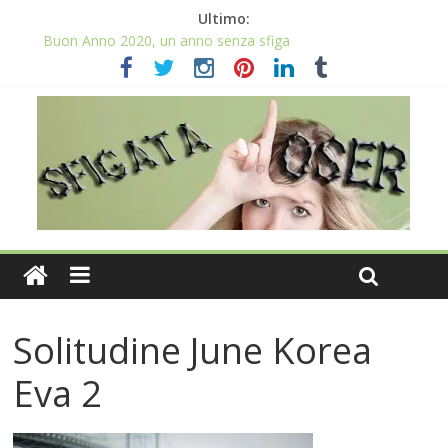
Ultimo:
Buon Anno 2020, un anno senza sfiga
Come gestire la fortuna ai giochi
Qual è il numero più sfortunato? Info e curiosità nel post
La sfortuna mi perseguita anche con la spesa
Il 2020 anno bisestile porta sfortuna davvero?
Solitudine June Korea
Eva 2