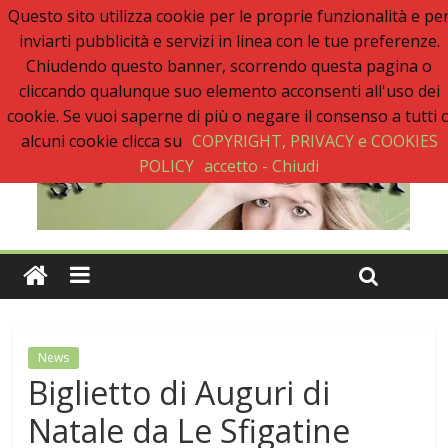
Questo sito utilizza cookie per le proprie funzionalità e pe
Ultimo:
inviarti pubblicità e servizi in linea con le tue preferenze.
Buon Anno 2020, un anno senza sfiga
Come gestire la fortuna ai giochi
Chiudendo questo banner, scorrendo questa pagina o
Qual è il numero più sfortunato? Info e curiosità nel post
cliccando qualunque suo elemento acconsenti all'uso dei
La sfortuna mi perseguita anche con la spesa
cookie. Se vuoi saperne di più o negare il consenso a tutti 
Il 2020 anno bisestile porta sfortuna davvero?
alcuni cookie clicca su
COPYRIGHT, PRIVACY e COOKIES
POLICY
accetto - Chiudi
News
Biglietto di Auguri di
Natale da Le Sfigatine