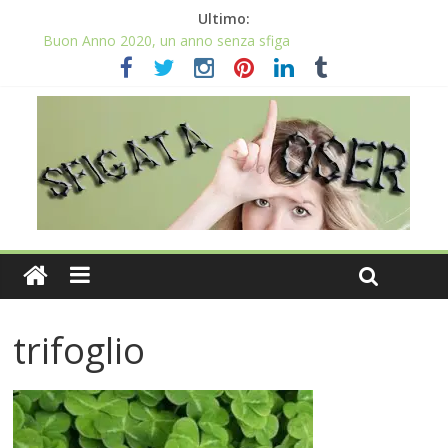
Ultimo:
Buon Anno 2020, un anno senza sfiga
Come gestire la fortuna ai giochi
Qual è il numero più sfortunato? Info e curiosità nel post
La sfortuna mi perseguita anche con la spesa
Il 2020 anno bisestile porta sfortuna davvero?
trifoglio