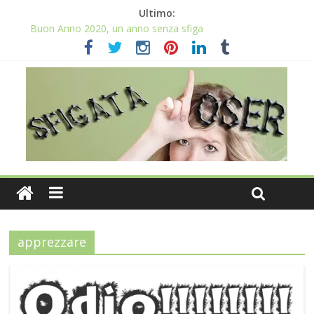
Ultimo:
Buon Anno 2020, un anno senza sfiga
Come gestire la fortuna ai giochi
Qual è il numero più sfortunato? Info e curiosità nel post
La sfortuna mi perseguita anche con la spesa
Il 2020 anno bisestile porta sfortuna davvero?
apprezzare