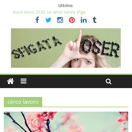
Ultimo:
Buon Anno 2020, un anno senza sfiga
Come gestire la fortuna ai giochi
Qual è il numero più sfortunato? Info e curiosità nel post
La sfortuna mi perseguita anche con la spesa
Il 2020 anno bisestile porta sfortuna davvero?
cerco lavoro