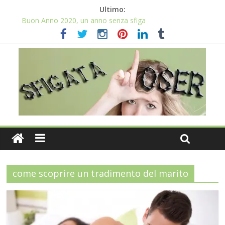
Ultimo:
Buon Anno 2020, un anno senza sfiga
Come gestire la fortuna ai giochi
Qual è il numero più sfortunato? Info e curiosità nel post
La sfortuna mi perseguita anche con la spesa
Il 2020 anno bisestile porta sfortuna davvero?
come scoprire un tradimento del marito