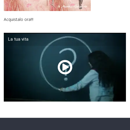
Acquistalo ora!!!
La tua vita
00:00
/
01:04