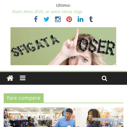
Ultimo:
Buon Anno 2020, un anno senza sfiga
Come gestire la fortuna ai giochi
Qual è il numero più sfortunato? Info e curiosità nel post
La sfortuna mi perseguita anche con la spesa
Il 2020 anno bisestile porta sfortuna davvero?
fare compere