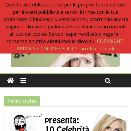
Questo sito utilizza cookie per le proprie funzionalità e
Ultimo:
per inviarti pubblicità e servizi in linea con le tue
Buon Anno 2020, un anno senza sfiga
Come gestire la fortuna ai giochi
preferenze. Chiudendo questo banner, scorrendo questa
Qual è il numero più sfortunato? Info e curiosità nel post
pagina o cliccando qualunque suo elemento acconsenti
La sfortuna mi perseguita anche con la spesa
all'uso dei cookie. Se vuoi saperne di più o negare il
Il 2020 anno bisestile porta sfortuna davvero?
consenso a tutti o alcuni cookie clicca su
COPYRIGHT,
PRIVACY e COOKIES POLICY
accetto - Chiudi
harry styles