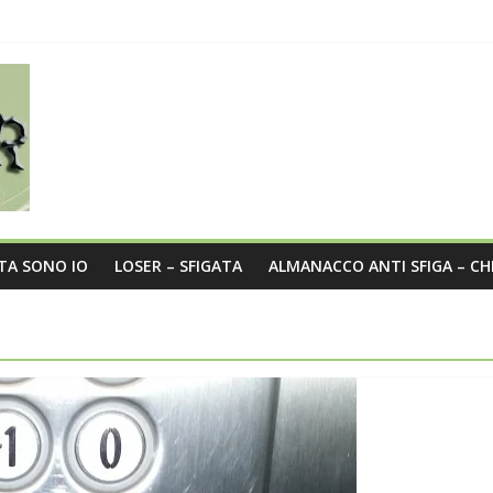
sità nel post
a
o?
STA SONO IO
LOSER – SFIGATA
ALMANACCO ANTI SFIGA – CH