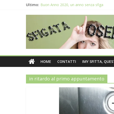
Ultimo:
Buon Anno 2020, un anno senza sfiga
Come gestire la fortuna ai giochi
Qual è il numero più sfortunato? Info e curio
La sfortuna mi perseguita anche con la spes
Il 2020 anno bisestile porta sfortuna davver
HOME
CONTATTI
IMY SFITTA, QUE
in ritardo al primo appuntamento