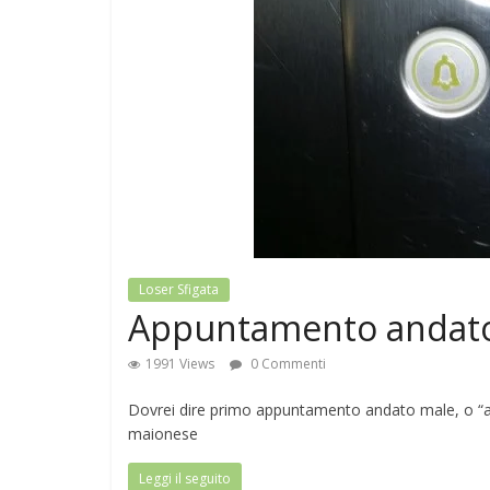
Loser Sfigata
Appuntamento andat
1991 Views
0 Commenti
Dovrei dire primo appuntamento andato male, o “a
maionese
Leggi il seguito