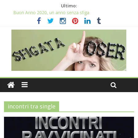
Ultimo:
Buon Anno 2020, un anno senza sfiga
Come gestire la fortuna ai giochi
Qual è il numero più sfortunato? Info e curiosità nel post
La sfortuna mi perseguita anche con la spesa
Il 2020 anno bisestile porta sfortuna davvero?
incontri tra single