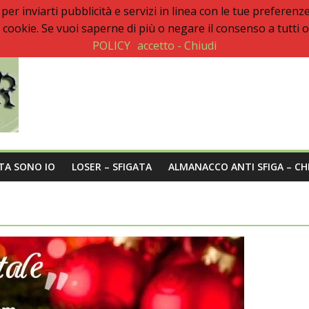
e per inviarti pubblicità e servizi in linea con le tue prefe
ookie. Se vuoi saperne di più o negare il consenso a tutti o 
POLICY
accetto - Chiudi
sità nel post
a
STA SONO IO
LOSER – SFIGATA
ALMANACCO ANTI SFIGA – CH