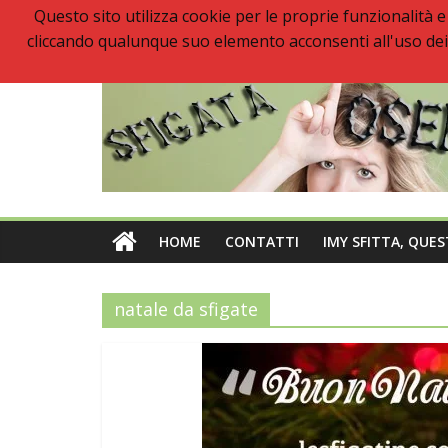
Questo sito utilizza cookie per le proprie funzionalità 
Ultimo:
Buon Anno 2020, un anno senza sfiga
cliccando qualunque suo elemento acconsenti all'uso dei c
Come gestire la fortuna ai giochi
Qual è il numero più sfortunato? Info e curio
La sfortuna mi perseguita anche con la spes
HOME
CONTATTI
IMY SFITTA, QUE
natale da sfigate