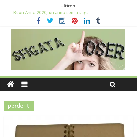
Ultimo:
Buon Anno 2020, un anno senza sfiga
Come gestire la fortuna ai giochi
Qual è il numero più sfortunato? Info e curiosità nel post
La sfortuna mi perseguita anche con la spesa
Il 2020 anno bisestile porta sfortuna davvero?
perdenti