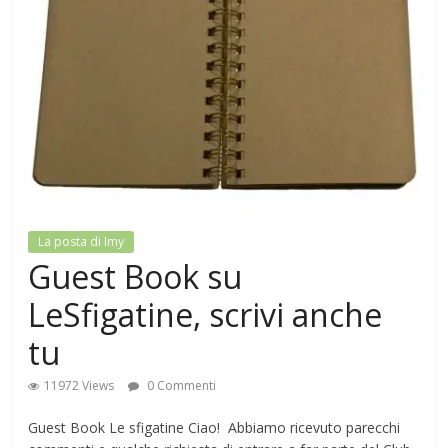
La posta di Imy
Guest Book su
LeSfigatine, scrivi anche
tu
11972 Views
0 Commenti
Guest Book Le sfigatine Ciao! Abbiamo ricevuto parecchi