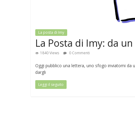
La posta di Imy
La Posta di Imy: da un
1840 Views
0 Commenti
Oggi pubblico una lettera, uno sfogo inviatomi da u
dargli
Leggi il seguito