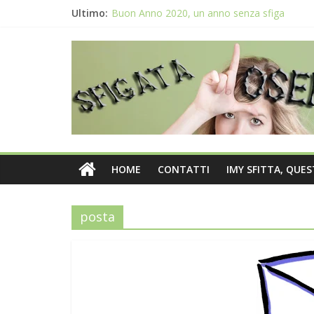
Ultimo:
Buon Anno 2020, un anno senza sfiga
Come gestire la fortuna ai giochi
Qual è il numero più sfortunato? Info e curio
La sfortuna mi perseguita anche con la spes
Il 2020 anno bisestile porta sfortuna davver
HOME
CONTATTI
IMY SFITTA, QUE
posta