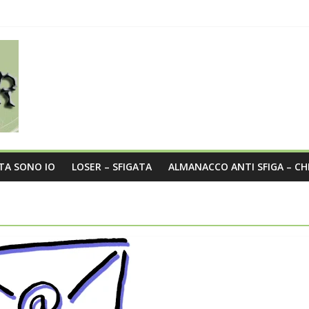
sità nel post
a
o?
STA SONO IO
LOSER – SFIGATA
ALMANACCO ANTI SFIGA – CH