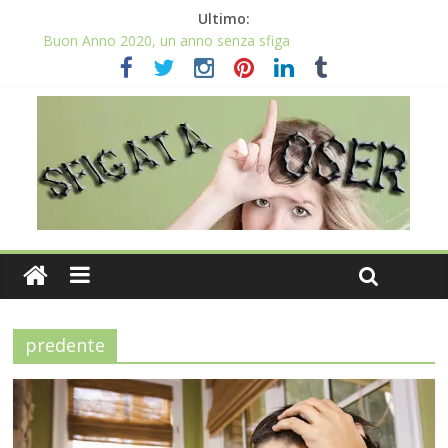
Ultimo:
Buon Anno 2020, un anno senza sfiga
Come gestire la fortuna ai giochi
Qual è il numero più sfortunato? Info e curiosità nel post
La sfortuna mi perseguita anche con la spesa
Il 2020 anno bisestile porta sfortuna davvero?
predente