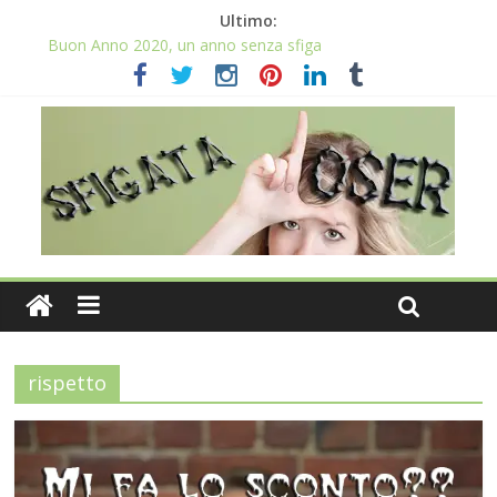
Ultimo:
Buon Anno 2020, un anno senza sfiga
Come gestire la fortuna ai giochi
Qual è il numero più sfortunato? Info e curiosità nel post
La sfortuna mi perseguita anche con la spesa
Il 2020 anno bisestile porta sfortuna davvero?
rispetto