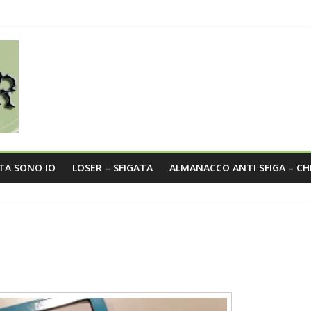
o?
sità nel post
a
STA SONO IO
LOSER – SFIGATA
ALMANACCO ANTI SFIGA – CH