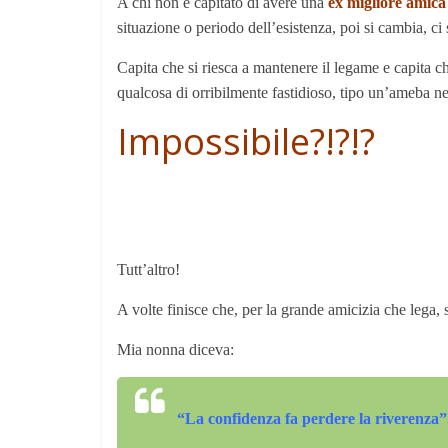
A chi non è capitato di avere una
ex migliore amica
situazione o periodo dell’esistenza, poi si cambia, ci 
Capita che si riesca a mantenere il legame e capita 
qualcosa di orribilmente fastidioso, tipo un’ameba ne
Impossibile?!?!?
Tutt’altro!
A volte finisce che, per la grande amicizia che lega, s
Mia nonna diceva:
“La confidenza fa perdere la riverenza”