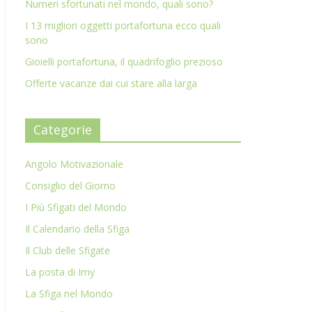
Numeri sfortunati nel mondo, quali sono?
I 13 migliori oggetti portafortuna ecco quali
sono
Gioielli portafortuna, il quadrifoglio prezioso
Offerte vacanze dai cui stare alla larga
Categorie
Angolo Motivazionale
Consiglio del Giorno
I Più Sfigati del Mondo
Il Calendario della Sfiga
Il Club delle Sfigate
La posta di Imy
La Sfiga nel Mondo