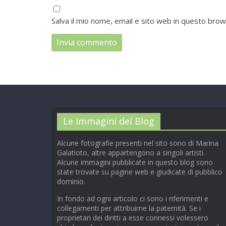
Salva il mio nome, email e sito web in questo bro
Le Immagini del Blog
Alcune fotografie presenti nel sito sono di Marina
Galatioto, altre appartengono a singoli artisti.
Alcune immagini pubblicate in questo blog sono
state trovate su pagine web e giudicate di pubblico
dominio.
In fondo ad ogni articolo ci sono i riferimenti e
collegamenti per attribuirne la paternità. Se i
proprietari dei diritti a esse connessi volessero