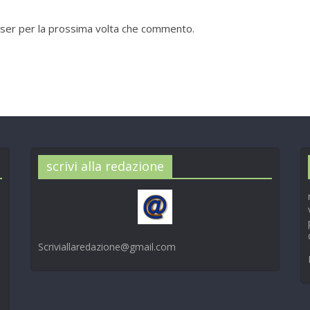
wser per la prossima volta che commento.
scrivi alla redazione
Scriviallaredazione@gmail.com