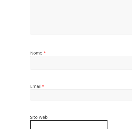
Nome
*
Email
*
Sito web