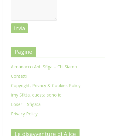
Pagine
Almanacco Anti Sfiga – Chi Siamo
Contatti
Copyright, Privacy & Cookies Policy
Imy Sfitta, questa sono io
Loser – Sfigata
Privacy Policy
Le disavventure di Alice