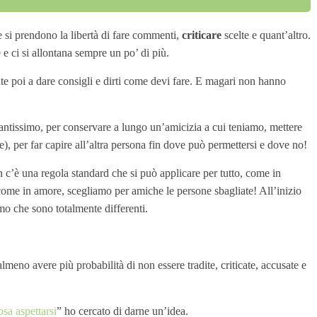
 si prendono la libertà di fare commenti,
criticare
scelte e quant’altro.
 ci si allontana sempre un po’ di più.
te poi a dare consigli e dirti come devi fare. E magari non hanno
antissimo, per conservare a lungo un’amicizia a cui teniamo, mettere
e), per far capire all’altra persona fin dove può permettersi e dove no!
 c’è una regola standard che si può applicare per tutto, come in
ome in amore, scegliamo per amiche le persone sbagliate! All’inizio
o che sono totalmente differenti.
eno avere più probabilità di non essere tradite, criticate, accusate e
sa aspettarsi
” ho cercato di darne un’idea.