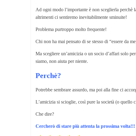
Ad ogni modo l’importante è non sceglierla perchè la
altrimenti ci sentiremo inevitabilmente sminuite!
Problema purtroppo molto frequente!
Chi non ha mai pensato di se stesso di “essere da m
Ma scegliere un’amicizia o un socio d’affari solo p
siamo, non aiuta per niente.
Perchè?
Potrebbe sembrare assurdo, ma poi alla fine ci accor
L’amicizia si scioglie, così pure la società (o quello c
Che dire?
Cercherò di stare più attenta la prossima volta!!!