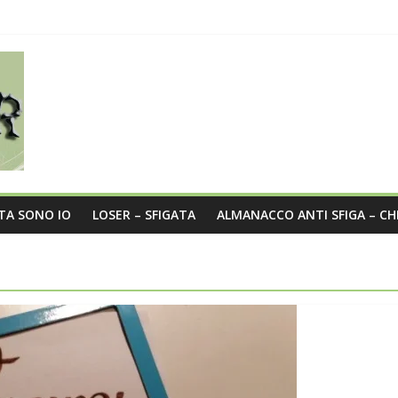
sità nel post
a
o?
STA SONO IO
LOSER – SFIGATA
ALMANACCO ANTI SFIGA – CH