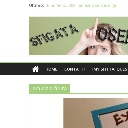
Ultimo:
Buon Anno 2020, un anno senza sfiga
Come gestire la fortuna ai giochi
Qual è il numero più sfortunato? Info e curio
La sfortuna mi perseguita anche con la spes
Il 2020 anno bisestile porta sfortuna davver
HOME
CONTATTI
IMY SFITTA, QUE
amicizia finita