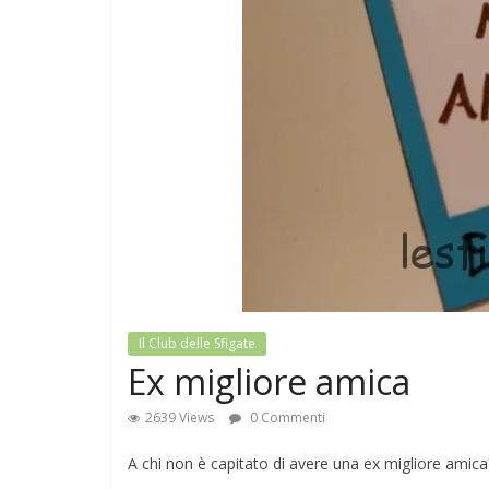
Il Club delle Sfigate
Ex migliore amica
2639 Views
0 Commenti
A chi non è capitato di avere una ex migliore amica? 