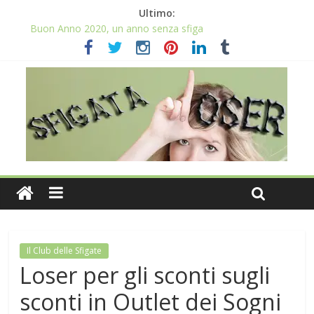
Ultimo:
Buon Anno 2020, un anno senza sfiga
Come gestire la fortuna ai giochi
Qual è il numero più sfortunato? Info e curiosità nel post
La sfortuna mi perseguita anche con la spesa
Il 2020 anno bisestile porta sfortuna davvero?
Il Club delle Sfigate
Loser per gli sconti sugli
sconti in Outlet dei Sogni