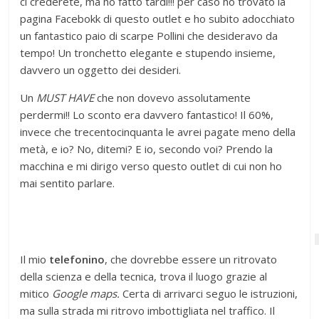
ci crederete, ma ho fatto tardi!!! per caso ho trovato la
pagina Facebokk di questo outlet e ho subito adocchiato
un fantastico paio di scarpe Pollini che desideravo da
tempo! Un tronchetto elegante e stupendo insieme,
davvero un oggetto dei desideri.
Un
MUST HAVE
che non dovevo assolutamente
perdermi!! Lo sconto era davvero fantastico! Il 60%,
invece che trecentocinquanta le avrei pagate meno della
metà, e io? No, ditemi? E io, secondo voi? Prendo la
macchina e mi dirigo verso questo outlet di cui non ho
mai sentito parlare.
Il mio
telefonino
, che dovrebbe essere un ritrovato
della scienza e della tecnica, trova il luogo grazie al
mitico
Google maps.
Certa di arrivarci seguo le istruzioni,
ma sulla strada mi ritrovo imbottigliata nel traffico. Il