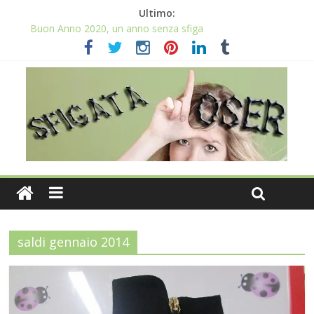
Ultimo:
Buon Anno 2020, un anno senza sfiga
Come gestire la fortuna ai giochi
Qual è il numero più sfortunato? Info e curiosità nel post
La sfortuna mi perseguita anche con la spesa
Il 2020 anno bisestile porta sfortuna davvero?
saldi gennaio 2014