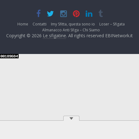
Home
Contatti
Imy Sfitta, questa sono io
Loser – Sfigata
Almanacco Anti Sfiga – Chi Siamo
Copyright © 2026
Le sfigatine
. All rights reserved EBINetwork.it