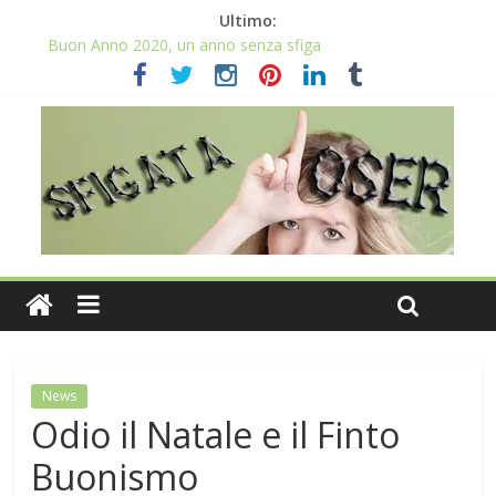
Ultimo:
Buon Anno 2020, un anno senza sfiga
Come gestire la fortuna ai giochi
Qual è il numero più sfortunato? Info e curiosità nel post
La sfortuna mi perseguita anche con la spesa
Il 2020 anno bisestile porta sfortuna davvero?
News
Odio il Natale e il Finto
Buonismo