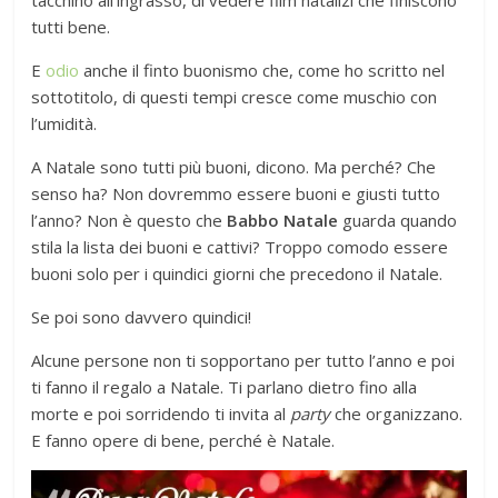
tacchino all’ingrasso, di vedere film natalizi che finiscono
tutti bene.
E
odio
anche il finto buonismo che, come ho scritto nel
sottotitolo, di questi tempi cresce come muschio con
l’umidità.
A Natale sono tutti più buoni, dicono. Ma perché? Che
senso ha? Non dovremmo essere buoni e giusti tutto
l’anno? Non è questo che
Babbo Natale
guarda quando
stila la lista dei buoni e cattivi? Troppo comodo essere
buoni solo per i quindici giorni che precedono il Natale.
Se poi sono davvero quindici!
Alcune persone non ti sopportano per tutto l’anno e poi
ti fanno il regalo a Natale. Ti parlano dietro fino alla
morte e poi sorridendo ti invita al
party
che organizzano.
E fanno opere di bene, perché è Natale.