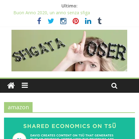
Ultimo:
Buon Anno 2020, un anno senza sfiga
Come gestire la fortuna ai giochi
Qual è il numero più sfortunato? Info e curiosità nel post
La sfortuna mi perseguita anche con la spesa
Il 2020 anno bisestile porta sfortuna davvero?
amazon