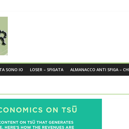
sità nel post
a
o?
STA SONO IO
LOSER – SFIGATA
ALMANACCO ANTI SFIGA – CH