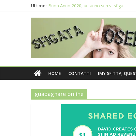
Ultimo:
Buon Anno 2020, un anno senza sfiga
Come gestire la fortuna ai giochi
Qual è il numero più sfortunato? Info e curio
La sfortuna mi perseguita anche con la spes
Il 2020 anno bisestile porta sfortuna davver
HOME
CONTATTI
IMY SFITTA, QUE
guadagnare online