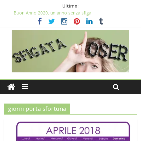
Ultimo:
Buon Anno 2020, un anno senza sfiga
Come gestire la fortuna ai giochi
Qual è il numero più sfortunato? Info e curiosità nel post
La sfortuna mi perseguita anche con la spesa
Il 2020 anno bisestile porta sfortuna davvero?
giorni porta sfortuna