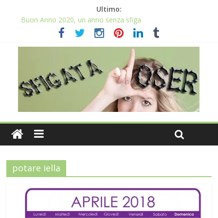
Ultimo:
Buon Anno 2020, un anno senza sfiga
Come gestire la fortuna ai giochi
Qual è il numero più sfortunato? Info e curiosità nel post
La sfortuna mi perseguita anche con la spesa
Il 2020 anno bisestile porta sfortuna davvero?
potare iella