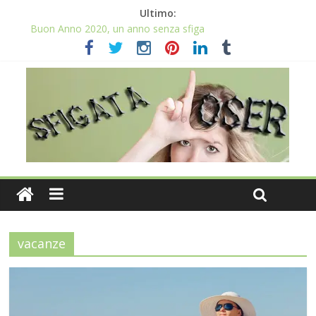
Ultimo:
Buon Anno 2020, un anno senza sfiga
Come gestire la fortuna ai giochi
Qual è il numero più sfortunato? Info e curiosità nel post
La sfortuna mi perseguita anche con la spesa
Il 2020 anno bisestile porta sfortuna davvero?
vacanze