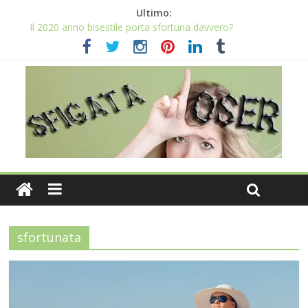
Ultimo:
Il 2020 anno bisestile porta sfortuna davvero?
Buon Anno 2020, un anno senza sfiga
Come gestire la fortuna ai giochi
Qual è il numero più sfortunato? Info e curiosità nel post
La sfortuna mi perseguita anche con la spesa
sfortunata