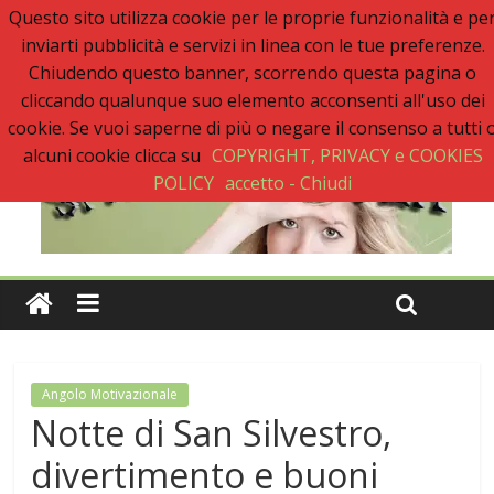
Questo sito utilizza cookie per le proprie funzionalità e pe
Ultimo:
inviarti pubblicità e servizi in linea con le tue preferenze.
Buon Anno 2020, un anno senza sfiga
Come gestire la fortuna ai giochi
Chiudendo questo banner, scorrendo questa pagina o
Qual è il numero più sfortunato? Info e curiosità nel post
cliccando qualunque suo elemento acconsenti all'uso dei
La sfortuna mi perseguita anche con la spesa
cookie. Se vuoi saperne di più o negare il consenso a tutti 
Il 2020 anno bisestile porta sfortuna davvero?
alcuni cookie clicca su
COPYRIGHT, PRIVACY e COOKIES
POLICY
accetto - Chiudi
Angolo Motivazionale
Notte di San Silvestro,
divertimento e buoni