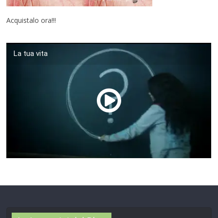
Acquistalo ora!!!
La tua vita
00:00
/
01:04