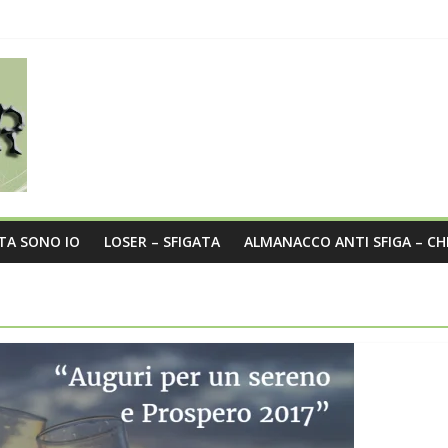
sità nel post
a
o?
STA SONO IO
LOSER – SFIGATA
ALMANACCO ANTI SFIGA – CH